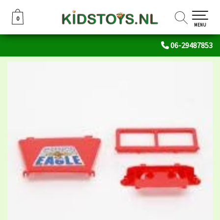
0
0
MENU
06-29487853