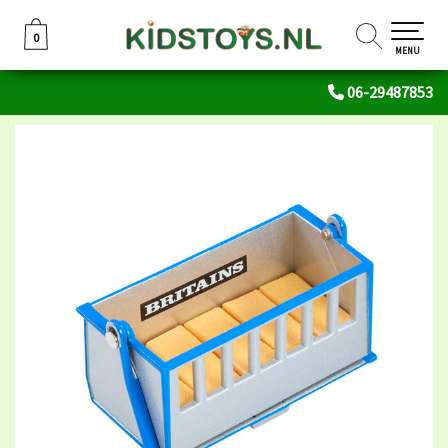
0
0
MENU
06-29487853