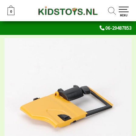
0
0
MENU
06-29487853