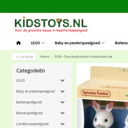
LEGO
Baby en peuterspeelgoed
Buiten
Ga terug
Home
5190 - Chocolade konijn Grootouders set
Categorieën
LEGO
Baby en peuterspeelgoed
Buitenspeelgoed
Binnenspeelgoed
Landbouwspeelgoed