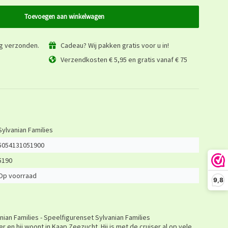
Toevoegen aan winkelwagen
ag verzonden.
Cadeau? Wij pakken gratis voor u in!
Verzendkosten € 5,95 en gratis vanaf € 75
Sylvanian Families
5054131051900
5190
Op voorraad
9,8
an Families - Speelfigurenset Sylvanian Families
r en hij woont in Kaap Zeezucht. Hij is met de cruiser al op vele