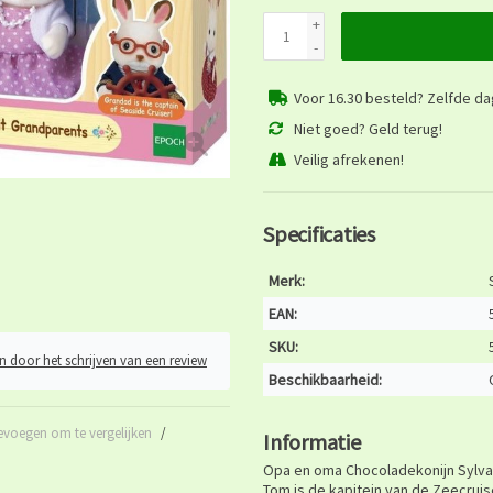
+
-
Voor 16.30 besteld? Zelfde d
Niet goed? Geld terug!
Veilig afrekenen!
Specificaties
Merk:
EAN:
SKU:
n door het schrijven van een review
Beschikbaarheid:
evoegen om te vergelijken
/
Informatie
Opa en oma Chocoladekonijn Sylvani
Tom is de kapitein van de Zeecruise