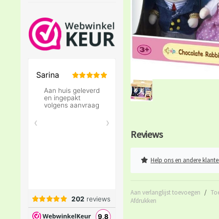
Reviews
Help ons en andere klante
Aan verlanglijst toevoegen
/
To
Afdrukken