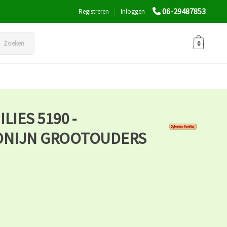
06-29487853
Registreren
|
Inloggen
Zoeken
0
LIES 5190 -
ONIJN GROOTOUDERS