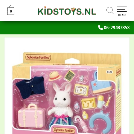
0
0
MENU
06-29487853