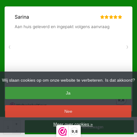
Wij slaan cookies op om onze website te verbeteren. Is dat akkoord?
Ja
Nee
+
Meer over cookies »
Toevoegen aan winkelwagen
© Copyright 2026 Kidstoys
-
9,8