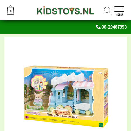
0
0
MENU
06-29487853