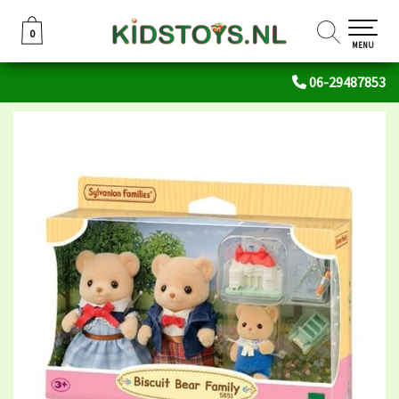
0
0
MENU
06-29487853