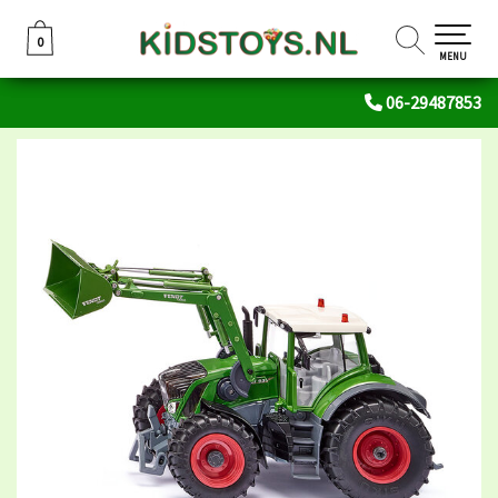
0
0
MENU
06-29487853