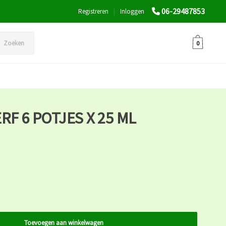
06-29487853
Registreren
|
Inloggen
Zoeken
0
RF 6 POTJES X 25 ML
Toevoegen aan winkelwagen