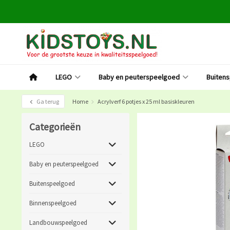
LEGO
Baby en peuterspeelgoed
Buiten
Ga terug
Home
Acrylverf 6 potjes x 25 ml basiskleuren
Categorieën
LEGO
Baby en peuterspeelgoed
Buitenspeelgoed
Binnenspeelgoed
Landbouwspeelgoed