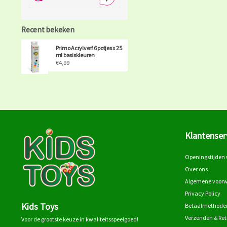
Recent bekeken
Primo Acrylverf 6 potjes x 25
ml basiskleuren
€4,99
Klantenser
Openingstijden 
Over ons
Algemene voor
Privacy Policy
Kids Toys
Betaalmethode
Verzenden & Re
Voor de grootste keuze in kwaliteitsspeelgoed!