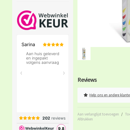
Reviews
Help ons en andere klante
Aan verlanglijst toevoegen
/
To
Afdrukken