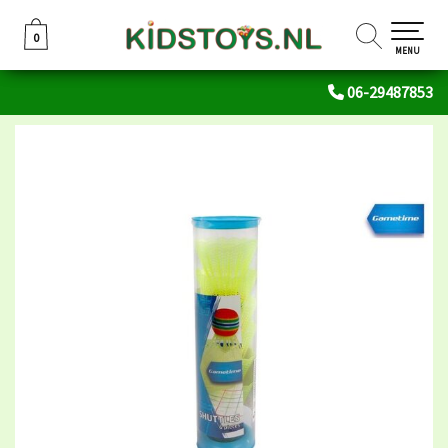
0
0
MENU
06-29487853