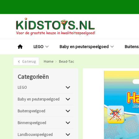
LEGO
Baby en peuterspeelgoed
Buiten
Ga terug
Home
Bead-Tac
Categorieën
LEGO
Baby en peuterspeelgoed
Buitenspeelgoed
Binnenspeelgoed
Landbouwspeelgoed