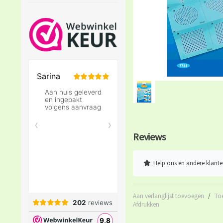
Reviews
Help ons en andere klante
Aan verlanglijst toevoegen
/
To
Afdrukken