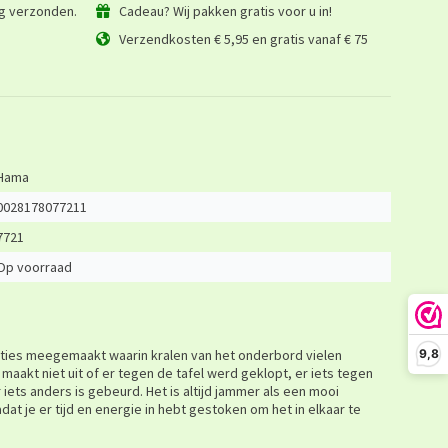
ag verzonden.
Cadeau? Wij pakken gratis voor u in!
Verzendkosten € 5,95 en gratis vanaf € 75
Hama
0028178077211
7721
Op voorraad
ties meegemaakt waarin kralen van het onderbord vielen
9,8
aakt niet uit of er tegen de tafel werd geklopt, er iets tegen
iets anders is gebeurd. Het is altijd jammer als een mooi
at je er tijd en energie in hebt gestoken om het in elkaar te