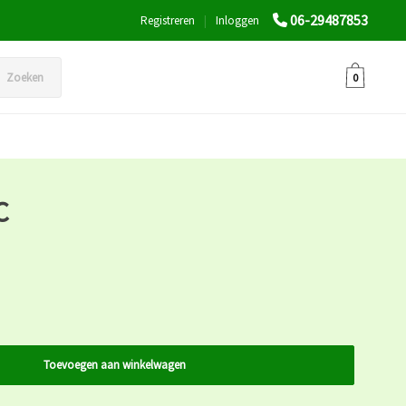
06-29487853
Registreren
|
Inloggen
Zoeken
0
C
Toevoegen aan winkelwagen