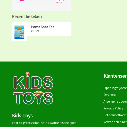
Recent bekeken
Hama Bead-Tac
€1,99
Klantenser
Openingstijden 
Over ons
Algemene voor
Privacy Policy
Kids Toys
Betaalmethode
Verzenden & Re
Voor de grootste keuze in kwaliteitsspeelgoed!