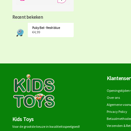
Recent bekeken
Puky Bel - fresh blue
€4,99
Klantenser
Openingstijden 
Over ons
Algemene voor
Privacy Policy
Kids Toys
Betaalmethode
Verzenden & Re
Voor de grootste keuze in kwaliteitsspeelgoed!