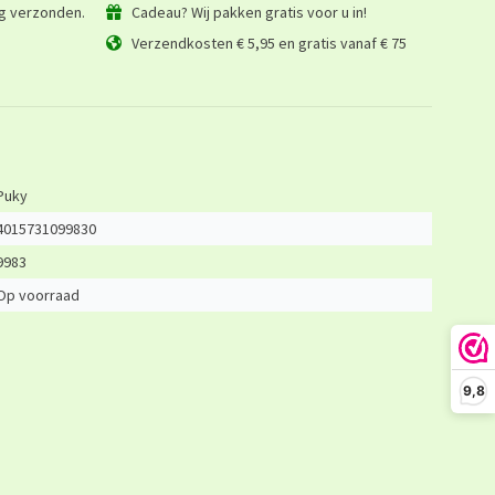
ag verzonden.
Cadeau? Wij pakken gratis voor u in!
Verzendkosten € 5,95 en gratis vanaf € 75
Puky
4015731099830
9983
Op voorraad
9,8