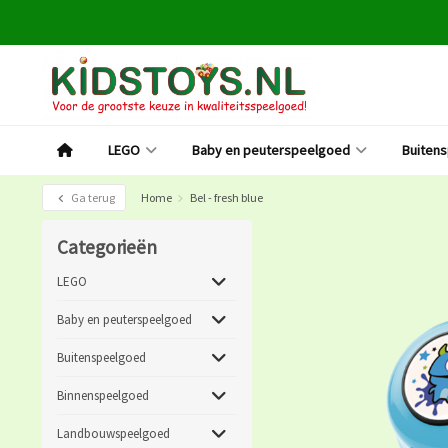
LEGO
Baby en peuterspeelgoed
Buiten
Ga terug
Home
Bel - fresh blue
Categorieën
LEGO
Baby en peuterspeelgoed
Buitenspeelgoed
Binnenspeelgoed
Landbouwspeelgoed