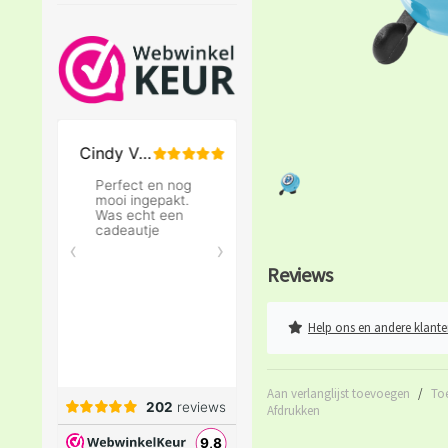
Reviews
Help ons en andere klante
Aan verlanglijst toevoegen
/
To
Afdrukken