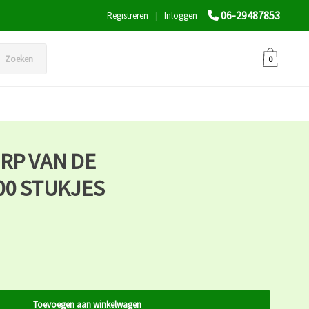
06-29487853
Registreren
|
Inloggen
Zoeken
0
RP VAN DE
00 STUKJES
Toevoegen aan winkelwagen