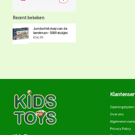
Recent bekeken
Jumbo Het dorp van de
kerstman - 5000 stukjes
€54,99
Klantenser
Openingstijden 
Over ons
Algemene voor
Privacy Policy