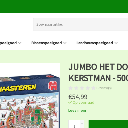
speelgoed
Binnenspeelgoed
Landbouwspeelgoed
JUMBO HET DO
KERSTMAN - 50
0 Review(s)
€54,99
Op voorraad
Lees meer
+