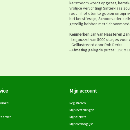
kerstboom wordt opgezet, kerstko
vrolijke verlichting! Sinterklaas zo
roet in het eten te gooien en zijn
het kerstfestijn, Schoonvader zelfs
gezellig hebben met Schoonmoeder.
Kenmerken Jan van Haasteren Zan
- Legpuzzel van 5000 stukjes voor
- Geïllustreerd door Rob Derks
- Afmeting gelegde puzzel: 156 x 
vice
Mijn account
winkel
Registreren
Mijn bestellingen
waarden
Mijn tickets
Mijn verlanglijst