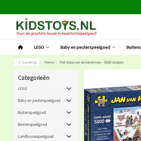
LEGO
Baby en peuterspeelgoed
Buiten
Ga terug
Home
Het dorp van de kerstman - 5000 stukjes
Categorieën
LEGO
Baby en peuterspeelgoed
Buitenspeelgoed
Binnenspeelgoed
Landbouwspeelgoed