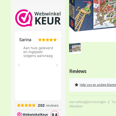
Reviews
Help ons en andere klante
Aan verlanglijst toevoegen
/
To
Afdrukken