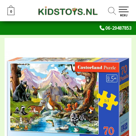
0
0
MENU
06-29487853