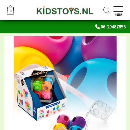
0
0
MENU
06-29487853