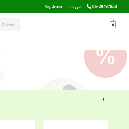
06-29487853
Registreren
|
Inloggen
Zoeken
0
1