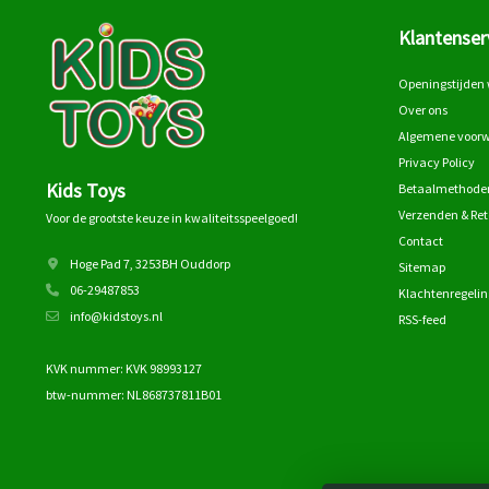
Klantenser
Openingstijden 
Over ons
Algemene voor
Privacy Policy
Kids Toys
Betaalmethode
Verzenden & Re
Voor de grootste keuze in kwaliteitsspeelgoed!
Contact
Hoge Pad 7, 3253BH Ouddorp
Sitemap
06-29487853
Klachtenregelin
info@kidstoys.nl
RSS-feed
KVK nummer: KVK 98993127
btw-nummer: NL868737811B01