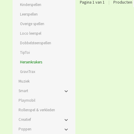
Pagina 1 van 1
|
Producten
Kinderspellen
Leerspellen
Overige spellen
Loco leerspel
Dobbelsteenspellen
TipToi
Hersenkrakers
GraviTrax
Muziek
Smart
Playmobil
Rollenspel & verkleden
Creatief
Poppen