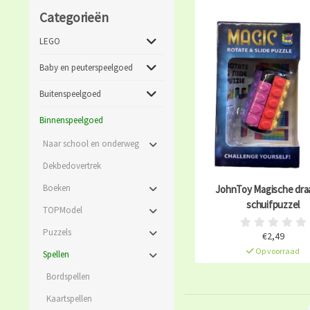
Categorieën
LEGO
Baby en peuterspeelgoed
Buitenspeelgoed
Binnenspeelgoed
Naar school en onderweg
Dekbedovertrek
Boeken
JohnToy Magische draa
schuifpuzzel
TOPModel
Puzzels
€2,49
Op voorraad
Spellen
Bordspellen
Kaartspellen