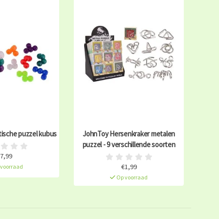
ische puzzel kubus
JohnToy Hersenkraker metalen
puzzel - 9 verschillende soorten
7,99
€1,99
voorraad
Op voorraad