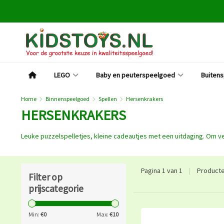
LEGO
Baby en peuterspeelgoed
Buiten
Home
Binnenspeelgoed
Spellen
Hersenkrakers
HERSENKRAKERS
Leuke puzzelspelletjes, kleine cadeautjes met een uitdaging. Om ve
Pagina 1 van 1
|
Product
Filter op
prijscategorie
Min:
€
0
Max:
€
10