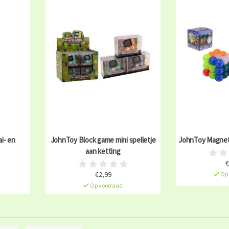
i- en
JohnToy Block game mini spelletje
JohnToy Magnet
aan ketting
€
€2,99
Op 
Op voorraad