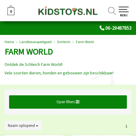
0
0
MENU
06-29487853
Home
Landbouwspeelgoed
Schleich
Farm World
FARM WORLD
Ontdek de Schleich Farm World!
Vele soorten dieren, honden en gebouwen zijn beschikbaar!
Open filters
Naam oplopend
1