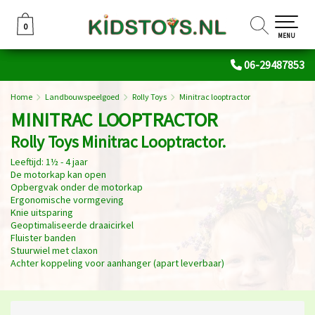
0
0
MENU
06-29487853
Home
Landbouwspeelgoed
Rolly Toys
Minitrac looptractor
MINITRAC LOOPTRACTOR
Rolly Toys Minitrac Looptractor.
Leeftijd: 1½ - 4 jaar
De motorkap kan open
Opbergvak onder de motorkap
Ergonomische vormgeving
Knie uitsparing
Geoptimaliseerde draaicirkel
Fluister banden
Stuurwiel met claxon
Achter koppeling voor aanhanger (apart leverbaar)