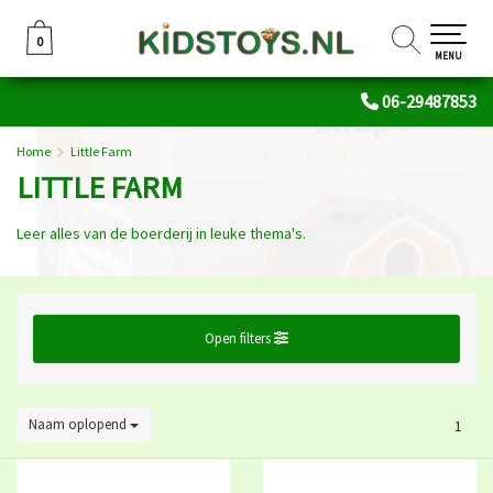
0
0
MENU
06-29487853
Home
Little Farm
LITTLE FARM
Leer alles van de boerderij in leuke thema's.
Open filters
Naam oplopend
1