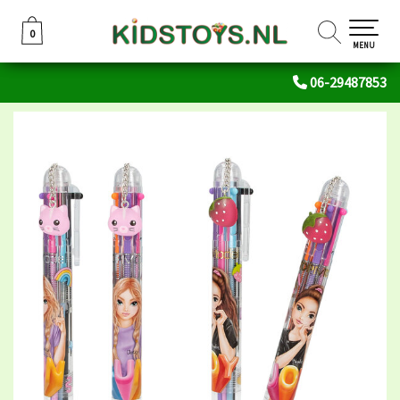
0
0
MENU
06-29487853