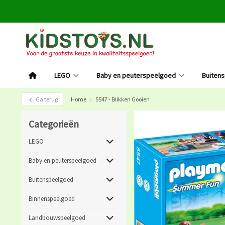
LEGO
Baby en peuterspeelgoed
Buiten
Ga terug
Home
5547 - Blikken Gooien
Categorieën
LEGO
Baby en peuterspeelgoed
Buitenspeelgoed
Binnenspeelgoed
Landbouwspeelgoed