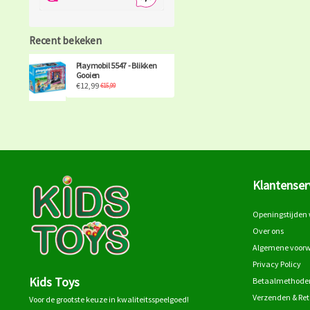
Recent bekeken
Playmobil 5547 - Blikken
Gooien
€12,99
€15,99
Klantenser
Openingstijden 
Over ons
Algemene voor
Privacy Policy
Kids Toys
Betaalmethode
Verzenden & Re
Voor de grootste keuze in kwaliteitsspeelgoed!