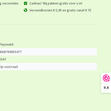
ag verzonden.
Cadeau? Wij pakken gratis voor u in!
Verzendkosten € 5,95 en gratis vanaf € 75
Playmobil
4008789055477
5547
Op voorraad
9,8