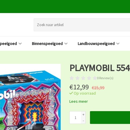
speelgoed
Binnenspeelgoed
Landbouwspeelgoed
PLAYMOBIL 554
0 Review(s)
€12,99
€15,99
Op voorraad
Lees meer
+
-