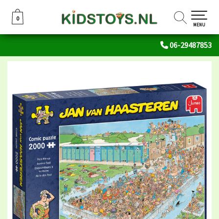
0
0
MENU
06-29487853