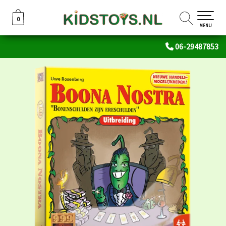
0
0
MENU
06-29487853