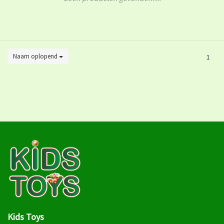
Naam oplopend
1
Kids Toys