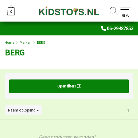
0
0
MENU
06-29487853
Home
Merken
BERG
BERG
Open filters
Naam oplopend
1
Geen producten gevonden!...