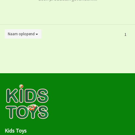
Naam oplopend
1
Kids Toys