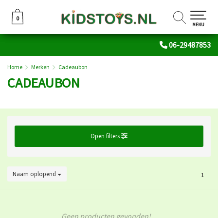
0
0
MENU
06-29487853
Home
Merken
Cadeaubon
CADEAUBON
Open filters
Naam oplopend
1
Geen producten gevonden!...