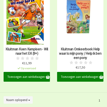
Kluitman Koen Kampioen - Wil
Kluitman Omkeerboek Help
naar het EK (9+)
waar is mijn pony / Help ik ben
een pony
€11,99
€17,50
Op voorraad
Op voorraad
Toevoegen aan winkelwagen
Toevoegen aan winkelwagen
Naam oplopend
1