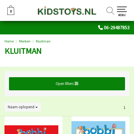
0
0
MENU
06-29487853
Home
Merken
Kluitman
KLUITMAN
Open filters
Naam oplopend
1