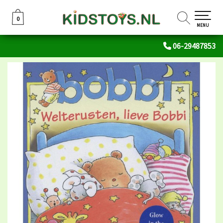
0
0
MENU
06-29487853