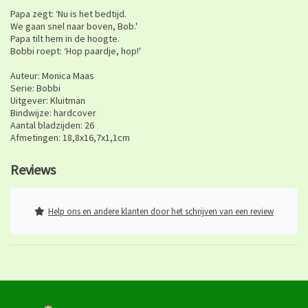
Papa zegt: ‘Nu is het bedtijd.
We gaan snel naar boven, Bob.'
Papa tilt hem in de hoogte.
Bobbi roept: ‘Hop paardje, hop!'
Auteur: Monica Maas
Serie: Bobbi
Uitgever: Kluitman
Bindwijze: hardcover
Aantal bladzijden: 26
Afmetingen: 18,8x16,7x1,1cm
Reviews
Help ons en andere klanten door het schrijven van een review