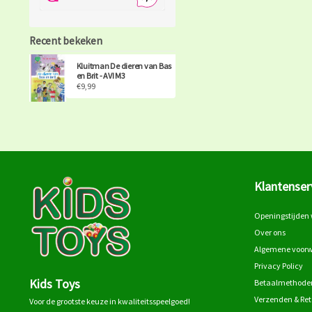
Recent bekeken
Kluitman De dieren van Bas
en Brit - AVI M3
€9,99
Klantenser
Openingstijden 
Over ons
Algemene voor
Privacy Policy
Kids Toys
Betaalmethode
Verzenden & Re
Voor de grootste keuze in kwaliteitsspeelgoed!