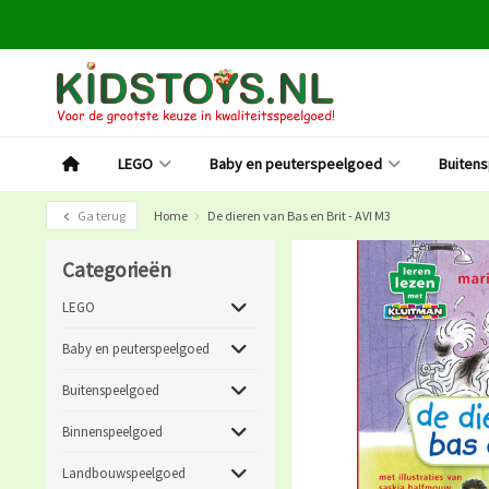
LEGO
Baby en peuterspeelgoed
Buiten
Ga terug
Home
De dieren van Bas en Brit - AVI M3
Categorieën
LEGO
Baby en peuterspeelgoed
Buitenspeelgoed
Binnenspeelgoed
Landbouwspeelgoed