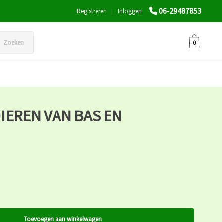
06-29487853
Registreren
|
Inloggen
Zoeken
0
IEREN VAN BAS EN
Toevoegen aan winkelwagen