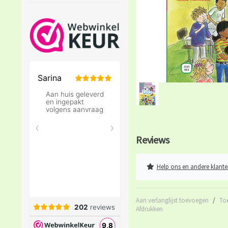
Reviews
Help ons en andere klante
Aan verlanglijst toevoegen
/
To
Afdrukken