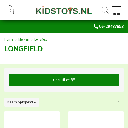
0
0
MENU
06-29487853
Home
Merken
Longfield
LONGFIELD
Open filters
Naam oplopend
1