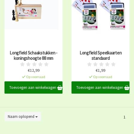
Longfield Schaakstukken -
Longfield Speelkaarten
koningshoogte 88 mm
standaard
€12,99
€1,99
Op voorraad
Op voorraad
Toevoegen aan winkelwagen
Toevoegen aan winkelwagen
Naam oplopend
1