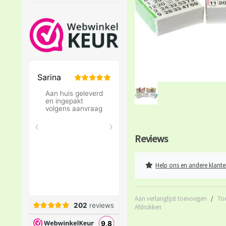
Reviews
Help ons en andere klante
Aan verlanglijst toevoegen
/
To
Afdrukken