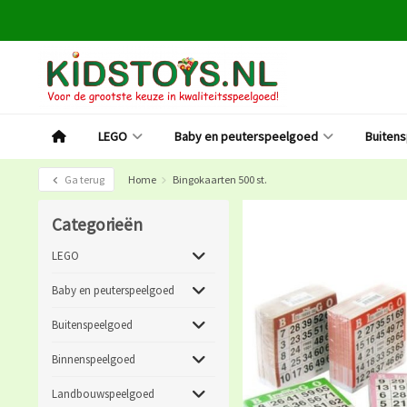
LEGO
Baby en peuterspeelgoed
Buiten
Ga terug
Home
Bingokaarten 500 st.
Categorieën
LEGO
Baby en peuterspeelgoed
Buitenspeelgoed
Binnenspeelgoed
Landbouwspeelgoed