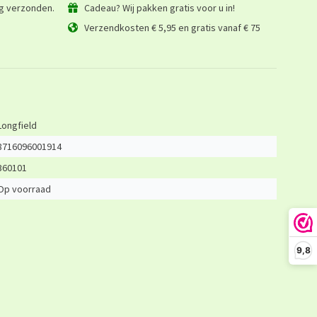
ag verzonden.
Cadeau? Wij pakken gratis voor u in!
Verzendkosten € 5,95 en gratis vanaf € 75
Longfield
8716096001914
360101
Op voorraad
9,8