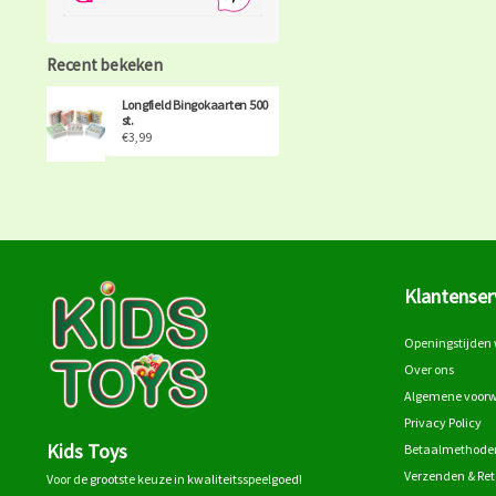
Recent bekeken
Longfield Bingokaarten 500
st.
€3,99
Klantenser
Openingstijden 
Over ons
Algemene voor
Privacy Policy
Kids Toys
Betaalmethode
Verzenden & Re
Voor de grootste keuze in kwaliteitsspeelgoed!