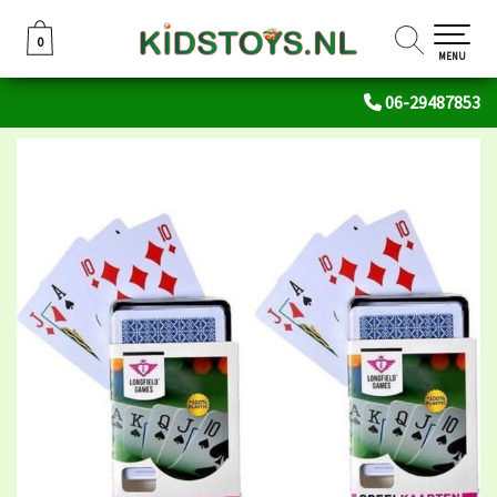
0
0
MENU
06-29487853