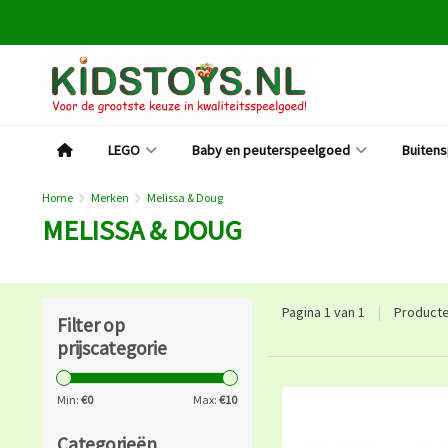
LEGO
Baby en peuterspeelgoed
Buiten
Home
Merken
Melissa & Doug
MELISSA & DOUG
Pagina 1 van 1
|
Product
Filter op
prijscategorie
Min:
€
0
Max:
€
10
Categorieën