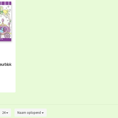
eurblok
24
Naam oplopend