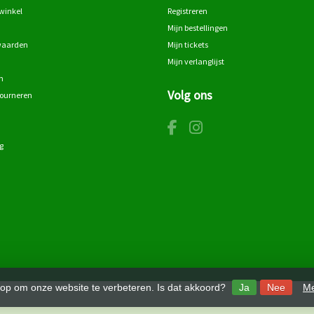
winkel
Registreren
Mijn bestellingen
waarden
Mijn tickets
Mijn verlanglijst
n
Volg ons
tourneren
g
 op om onze website te verbeteren. Is dat akkoord?
Ja
Nee
Me