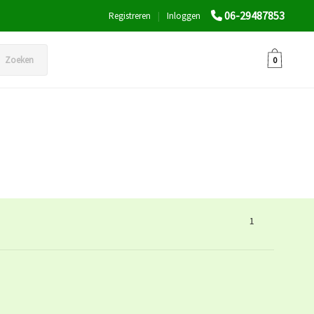
06-29487853
Registreren
|
Inloggen
Zoeken
0
1