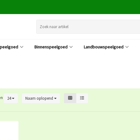
speelgoed
Binnenspeelgoed
Landbouwspeelgoed
en
24
Naam oplopend