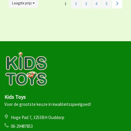
Laagste prijs
1
2
3
4
5
Kids Toys
Voor de grootste keuze in kwaliteitsspeelgoed!
Hoge Pad 7, 3253BH Ouddorp
06-29487853