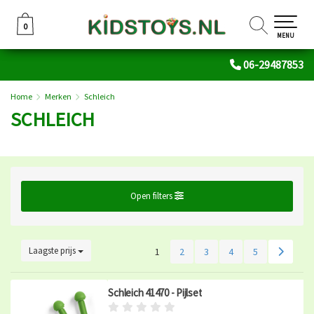
0
0
MENU
06-29487853
Home
Merken
Schleich
SCHLEICH
Open filters
Laagste prijs
1
2
3
4
5
Schleich 41470 - Pijlset