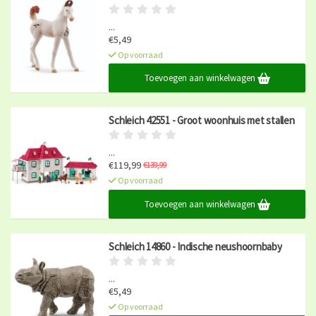
...
€5,49
Op voorraad
Toevoegen aan winkelwagen
Schleich 42551 - Groot woonhuis met stallen
...
€119,99
€139,99
Op voorraad
Toevoegen aan winkelwagen
Schleich 14860 - Indische neushoornbaby
...
€5,49
Op voorraad