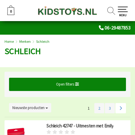
0
0
MENU
06-29487853
Home
Merken
Schleich
SCHLEICH
Open filters
Nieuwste producten
1
2
3
Schleich 42747 - Uitmesten met Emily