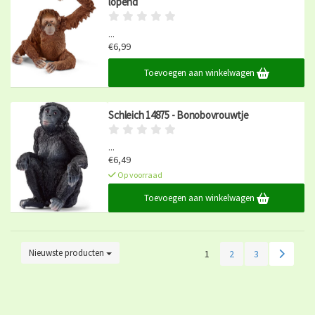
lopend
...
€6,99
Op voorraad
Toevoegen aan winkelwagen
Schleich 14875 - Bonobovrouwtje
...
€6,49
Op voorraad
Toevoegen aan winkelwagen
Nieuwste producten
1
2
3