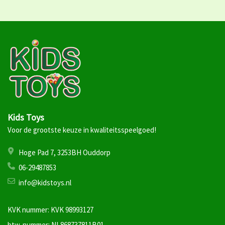
Kids Toys
Voor de grootste keuze in kwaliteitsspeelgoed!
Hoge Pad 7, 3253BH Ouddorp
06-29487853
info@kidstoys.nl
KVK nummer: KVK 98993127
btw-nummer: NL868737811B01