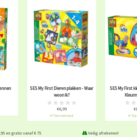
kennen
SES My First Dieren plakken - Waar
SES My First k
woon ik?
Kleurm
€6,99
€
Op voorraad
Op 
95 en gratis vanaf € 75
Veilig afrekenen!