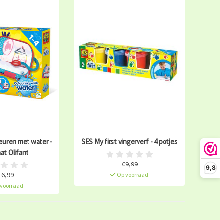
leuren met water -
SES My first vingerverf - 4 potjes
at Olifant
€9,99
9,8
16,99
Op voorraad
voorraad