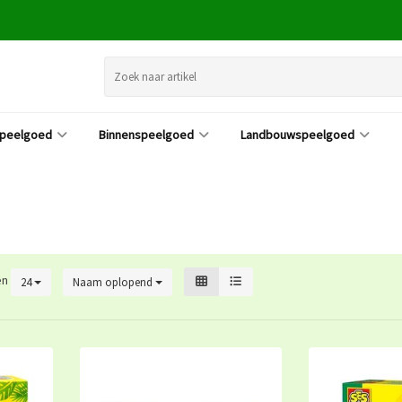
speelgoed
Binnenspeelgoed
Landbouwspeelgoed
en
24
Naam oplopend