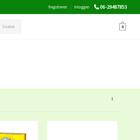
06-29487853
Registreren
|
Inloggen
Zoeken
0
1