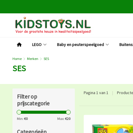
LEGO
Baby en peuterspeelgoed
Buiten
Home
Merken
SES
SES
Pagina 1 van 1
|
Product
Filter op
prijscategorie
Min:
€
0
Max:
€
20
Categorieën