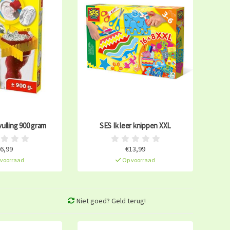
ulling 900 gram
SES Ik leer knippen XXL
6,99
€13,99
voorraad
Op voorraad
Niet goed? Geld terug!