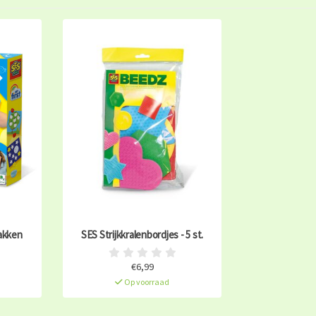
lakken
SES Strijkkralenbordjes - 5 st.
€6,99
Op voorraad