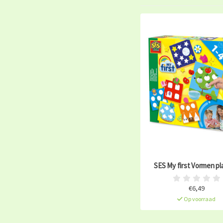
SES My first Vormen p
€6,49
Op voorraad