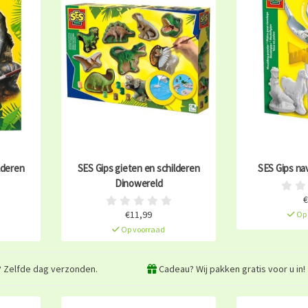
lderen
SES Gips gieten en schilderen
SES Gips nav
Dinowereld
€
€11,99
Op 
Op voorraad
? Zelfde dag verzonden.
Cadeau? Wij pakken gratis voor u in!