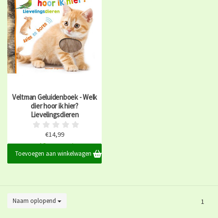
Veltman Geluidenboek - Welk
dier hoor ik hier?
Lievelingsdieren
€14,99
Op voorraad
Toevoegen aan winkelwagen
Naam oplopend
1