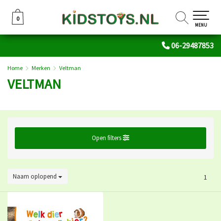
0
0
MENU
06-29487853
Home
Merken
Veltman
VELTMAN
Open filters
Naam oplopend
1