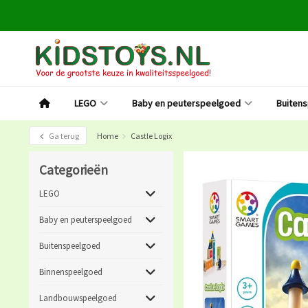
LEGO
Baby en peuterspeelgoed
Buiten
Ga terug
Home
Castle Logix
Categorieën
LEGO
Baby en peuterspeelgoed
Buitenspeelgoed
Binnenspeelgoed
Landbouwspeelgoed