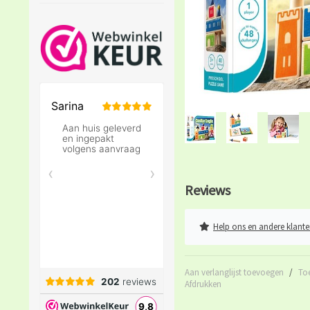
Reviews
Help ons en andere klante
Aan verlanglijst toevoegen
/
To
Afdrukken