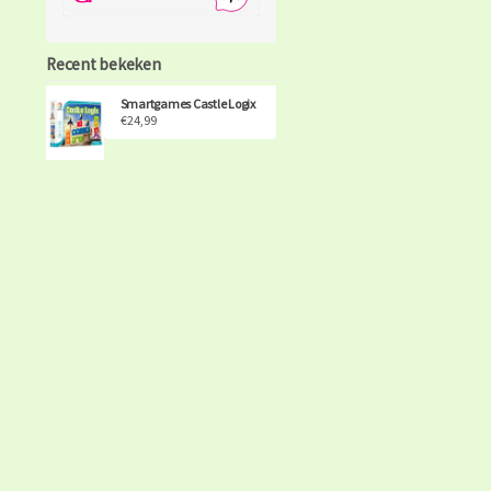
Recent bekeken
Smartgames Castle Logix
€24,99