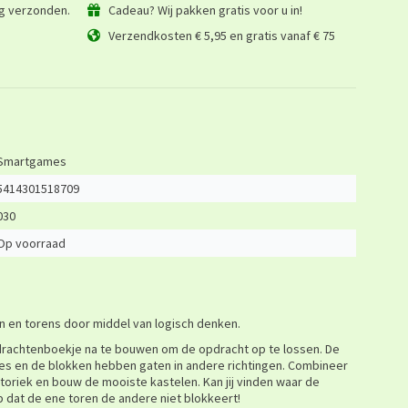
ag verzonden.
Cadeau? Wij pakken gratis voor u in!
Verzendkosten € 5,95 en gratis vanaf € 75
Smartgames
5414301518709
030
Op voorraad
n en torens door middel van logisch denken.
drachtenboekje na te bouwen om de opdracht op te lossen. De
es en de blokken hebben gaten in andere richtingen. Combineer
 motoriek en bouw de mooiste kastelen. Kan jij vinden waar de
dat de ene toren de andere niet blokkeert!