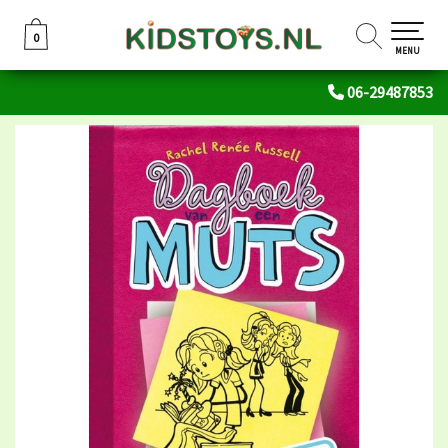
0
0
MENU
06-29487853