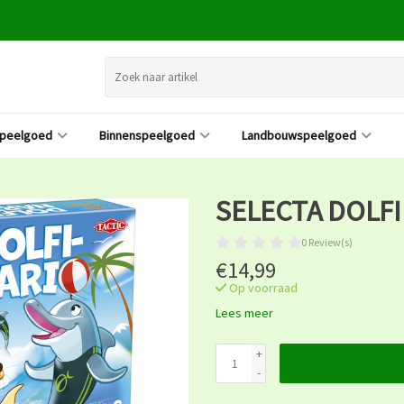
speelgoed
Binnenspeelgoed
Landbouwspeelgoed
SELECTA DOLF
0 Review(s)
€14,99
Op voorraad
Lees meer
+
-