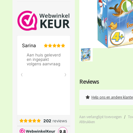
Reviews
Help ons en andere klante
Aan verlanglijst toevoegen
/
To
Afdrukken