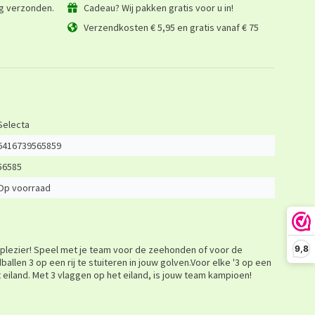
ag verzonden.
Cadeau? Wij pakken gratis voor u in!
Verzendkosten € 5,95 en gratis vanaf € 75
Selecta
6416739565859
56585
Op voorraad
plezier! Speel met je team voor de zeehonden of voor de
9,8
allen 3 op een rij te stuiteren in jouw golven.Voor elke '3 op een
et eiland. Met 3 vlaggen op het eiland, is jouw team kampioen!