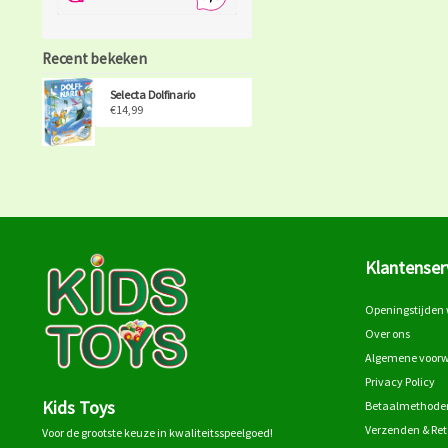
Recent bekeken
Selecta Dolfinario
€14,99
Klantenser
Openingstijden 
Over ons
Algemene voor
Privacy Policy
Kids Toys
Betaalmethode
Verzenden & Re
Voor de grootste keuze in kwaliteitsspeelgoed!