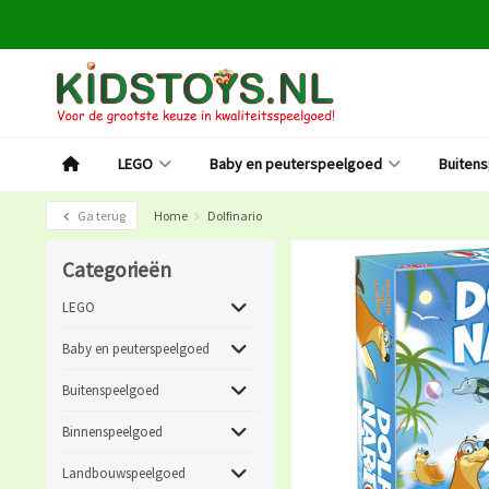
LEGO
Baby en peuterspeelgoed
Buiten
Ga terug
Home
Dolfinario
Categorieën
LEGO
Baby en peuterspeelgoed
Buitenspeelgoed
Binnenspeelgoed
Landbouwspeelgoed