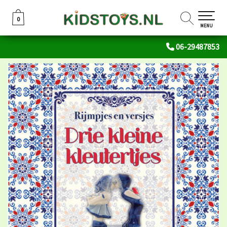
0
0
MENU
06-29487853