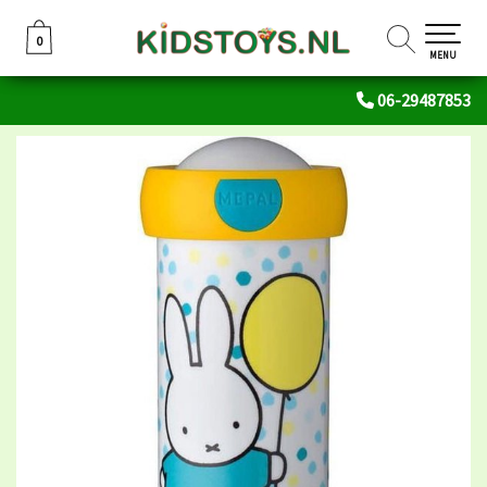
0
0
MENU
06-29487853