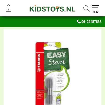
0
0
MENU
06-29487853