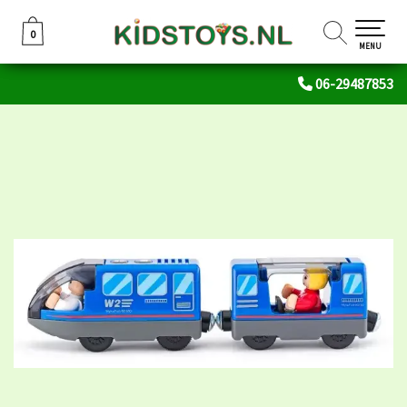
0
0
MENU
06-29487853