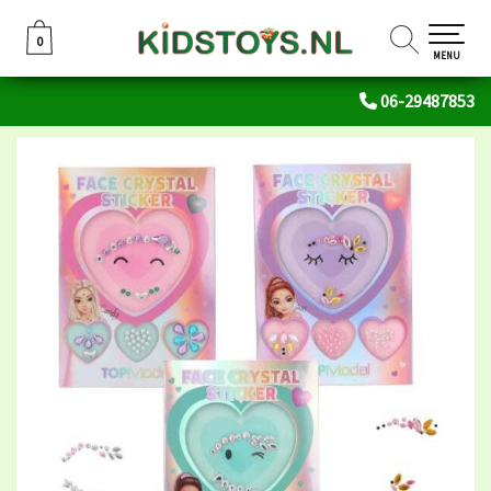
0
0
MENU
06-29487853