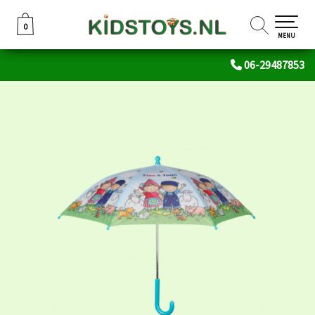
0
0
MENU
06-29487853