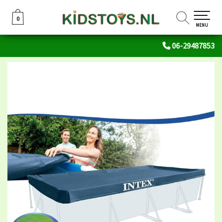
0
0
MENU
06-29487853