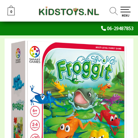
0
0
MENU
06-29487853