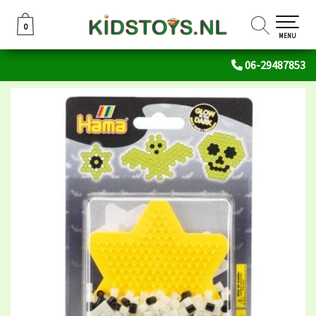
0
0
MENU
06-29487853