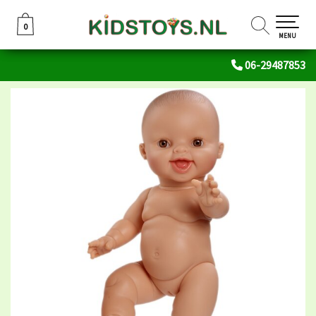
0
0
MENU
06-29487853