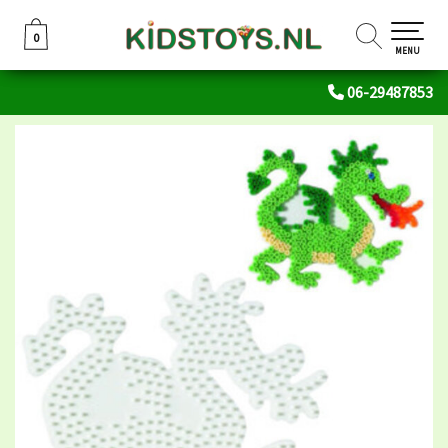
0
0
MENU
06-29487853